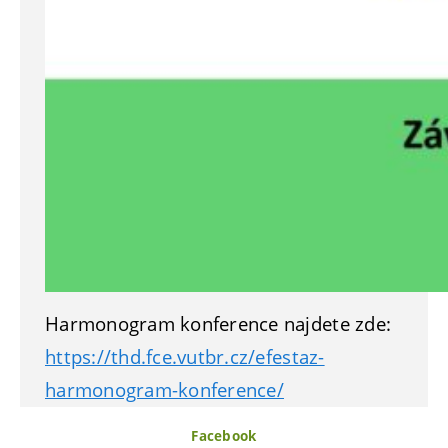
Harmonogram konference najdete zde:
https://thd.fce.vutbr.cz/efestaz-
harmonogram-konference/
Facebook