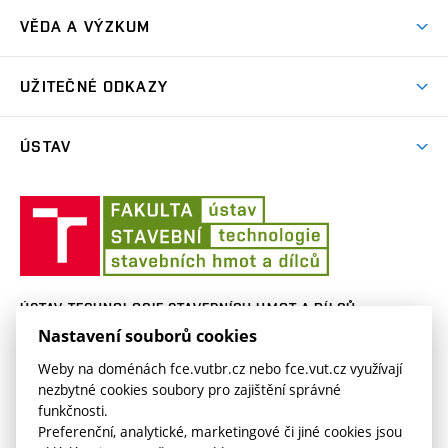
Zahraniční exkurze
MAGISTERSKÉ NAVAZUJÍCÍ STUDIUM (Ing.)
VĚDA A VÝZKUM
Odborné exkurze a přednášky
DOKTORSKÉ STUDIUM (Ph.D.)
Oblasti výzkumu
M-párty
UŽITEČNÉ ODKAZY
Vzdělávací kurzy
Centrum AdMaS
M-vejce
SVOČ
Užitečné odkazy
Přístrojové vybavení
ÚSTAV
O pohár THD
Projekty VaV
Kontakty
Ústav
Publicita
O nás
technologie
stavebních
hmot
a
ÚSTAV TECHNOLOGIE STAVEBNÍCH HMOT A DÍLCŮ
dílců
Nastavení souborů cookies
Veveří 331/95
thd.fce.vutbr.cz
602 00 Brno
thd.fast@vut.cz
Weby na doménách fce.vutbr.cz nebo fce.vut.cz využívají
nezbytné cookies soubory pro zajištění správné
funkčnosti.
Preferenční, analytické, marketingové či jiné cookies jsou