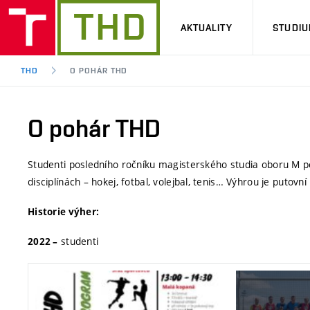
AKTUALITY
STUDI
THD
O POHÁR THD
O pohár THD
Studenti posledního ročníku magisterského studia oboru M po
disciplínách – hokej, fotbal, volejbal, tenis… Výhrou je puto
Historie výher:
studenti
2022 –