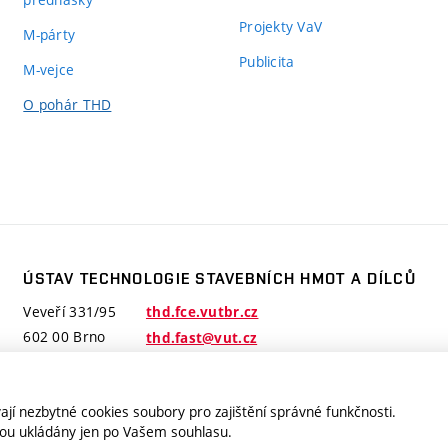
Projekty VaV
M-párty
Publicita
M-vejce
O pohár THD
ÚSTAV TECHNOLOGIE STAVEBNÍCH HMOT A DÍLCŮ
Veveří 331/95
thd.fce.vutbr.cz
602 00 Brno
thd.fast@vut.cz
jí nezbytné cookies soubory pro zajištění správné funkčnosti.
jsou ukládány jen po Vašem souhlasu.