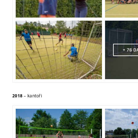
+ 76 
– kantoři
2018