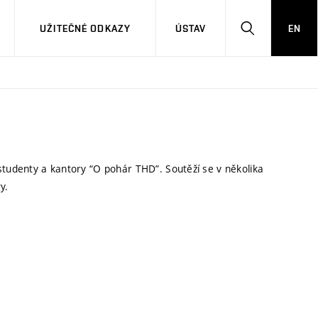
UŽITEČNÉ ODKAZY
ÚSTAV
EN
HLEDAT
studenty a kantory “O pohár THD”. Soutěží se v několika
y.