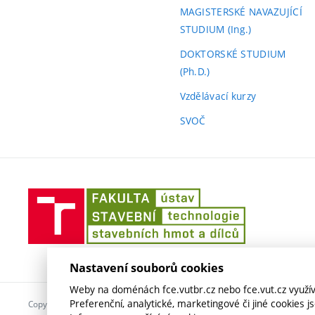
MAGISTERSKÉ NAVAZUJÍCÍ
STUDIUM (Ing.)
DOKTORSKÉ STUDIUM
(Ph.D.)
Vzdělávací kurzy
SVOČ
Ústav
technologie
stavebních
hmot
a
Nastavení souborů cookies
dílců
Weby na doménách fce.vutbr.cz nebo fce.vut.cz využíva
Preferenční, analytické, marketingové či jiné cookies 
Copyright © VUT v Brně2026