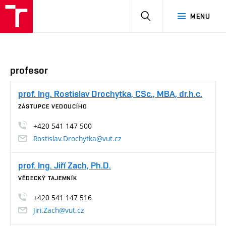
HLEDAT
MENU
profesor
prof. Ing. Rostislav Drochytka, CSc., MBA, dr.h.c.
ZÁSTUPCE VEDOUCÍHO
+420 541 147 500
Rostislav.Drochytka@vut.cz
prof. Ing. Jiří Zach, Ph.D.
VĚDECKÝ TAJEMNÍK
+420 541 147 516
Jiri.Zach@vut.cz