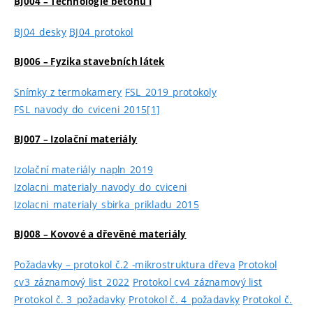
BJ004 – Technologie betonu I
BJ04_desky
BJ04_protokol
BJ006 – Fyzika stavebních látek
Snímky z termokamery
FSL_2019_protokoly
FSL_navody_do_cviceni_2015[1]
BJ007 – Izolační materiály
Izolační materiály_napln_2019
Izolacni_materialy_navody_do_cviceni
Izolacni_materialy_sbirka_prikladu_2015
BJ008 – Kovové a dřevěné materiály
Požadavky – protokol č.2 -mikrostruktura dřeva
Protokol
cv3_záznamový list_2022
Protokol cv4_záznamový list
Protokol č. 3_požadavky
Protokol č. 4_požadavky
Protokol č.