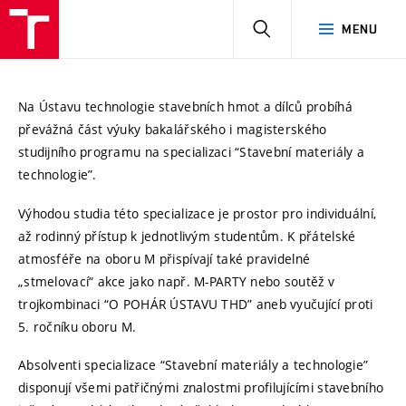
HLEDAT
MENU
Na Ústavu technologie stavebních hmot a dílců probíhá
převážná část výuky bakalářského i magisterského
studijního programu na specializaci “Stavební materiály a
technologie”.
Výhodou studia této specializace je prostor pro individuální,
až rodinný přístup k jednotlivým studentům. K přátelské
atmosféře na oboru M přispívají také pravidelné
„stmelovací“ akce jako např. M-PARTY nebo soutěž v
trojkombinaci “O POHÁR ÚSTAVU THD” aneb vyučující proti
5. ročníku oboru M.
Absolventi specializace “Stavební materiály a technologie”
disponují všemi patřičnými znalostmi profilujícími stavebního