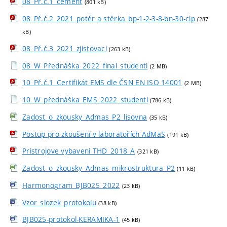
08_Př.č.1_cement
(801 kB)
08_Př.č.2_2021_potěr a stěrka_bp-1-2-3-8-bn-30-clp
(287
kB)
08_Př.č.3_2021_zjistovaci
(263 kB)
08_W_Přednáška_2022_final_studenti
(2 MB)
10_Př.č.1_Certifikát EMS dle ČSN EN ISO 14001
(2 MB)
10_W_přednáška_EMS_2022_studenti
(786 kB)
Zadost_o_zkousky_Admas_P2_lisovna
(35 kB)
Postup pro zkoušení v laboratořích AdMaS
(191 kB)
Pristrojove vybaveni THD_2018_A
(321 kB)
Zadost_o_zkousky_Admas_mikrostruktura_P2
(11 kB)
Harmonogram_BJB025_2022
(23 kB)
Vzor_slozek_protokolu
(38 kB)
BJB025-protokol-KERAMIKA-1
(45 kB)