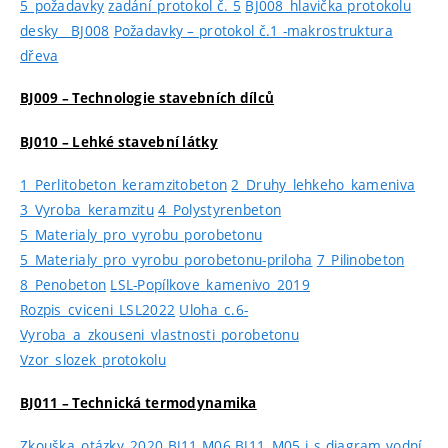
5_požadavky
zadání_protokol č. 5
BJ008_hlavička protokolu
desky__BJ008
Požadavky – protokol č.1 -makrostruktura
dřeva
BJ009 – Technologie stavebních dílců
BJ010 – Lehké stavební látky
1_Perlitobeton_keramzitobeton
2_Druhy_lehkeho_kameniva
3_Vyroba_keramzitu
4_Polystyrenbeton
5_Materialy_pro_vyrobu_porobetonu
5_Materialy_pro_vyrobu_porobetonu-priloha
7_Pilinobeton
8_Penobeton
LSL-Popílkove_kamenivo_2019
Rozpis_cviceni_LSL2022
Uloha_c.6-
Vyroba_a_zkouseni_vlastnosti_porobetonu
Vzor_slozek_protokolu
BJ011 – Technická termodynamika
Zkouška_otázky_2020
BJ11 M06
BJ11_M05
i_s diagram vodní