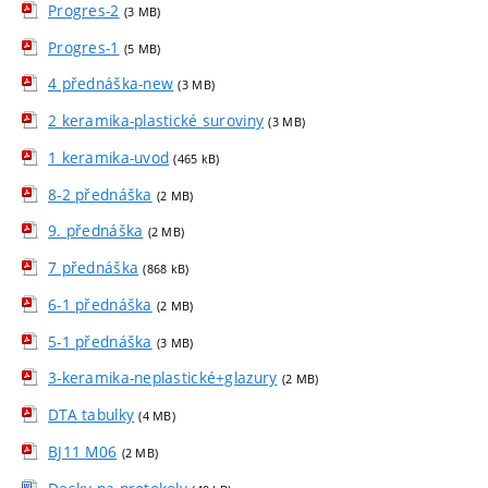
Progres-2
(3 MB)
Progres-1
(5 MB)
4 přednáška-new
(3 MB)
2 keramika-plastické suroviny
(3 MB)
1 keramika-uvod
(465 kB)
8-2 přednáška
(2 MB)
9. přednáška
(2 MB)
7 přednáška
(868 kB)
6-1 přednáška
(2 MB)
5-1 přednáška
(3 MB)
3-keramika-neplastické+glazury
(2 MB)
DTA tabulky
(4 MB)
BJ11 M06
(2 MB)