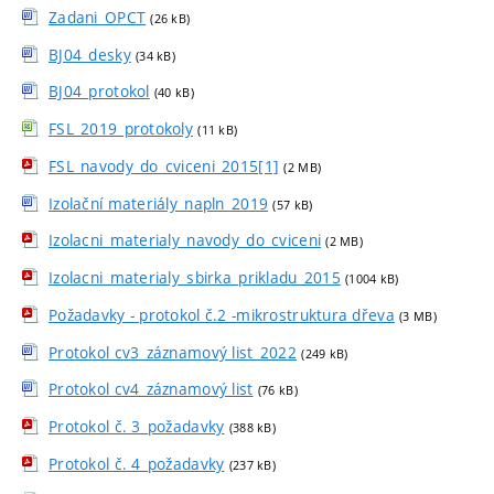
Zadani_OPCT
(26 kB)
BJ04_desky
(34 kB)
BJ04_protokol
(40 kB)
FSL_2019_protokoly
(11 kB)
FSL_navody_do_cviceni_2015[1]
(2 MB)
Izolační materiály_napln_2019
(57 kB)
Izolacni_materialy_navody_do_cviceni
(2 MB)
Izolacni_materialy_sbirka_prikladu_2015
(1004 kB)
Požadavky - protokol č.2 -mikrostruktura dřeva
(3 MB)
Protokol cv3_záznamový list_2022
(249 kB)
Protokol cv4_záznamový list
(76 kB)
Protokol č. 3_požadavky
(388 kB)
Protokol č. 4_požadavky
(237 kB)