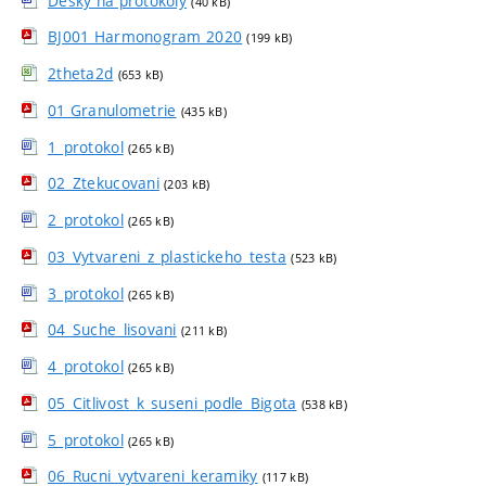
Desky na protokoly
(40 kB)
BJ001 Harmonogram 2020
(199 kB)
2theta2d
(653 kB)
01 Granulometrie
(435 kB)
1_protokol
(265 kB)
02_Ztekucovani
(203 kB)
2_protokol
(265 kB)
03_Vytvareni_z_plastickeho_testa
(523 kB)
3_protokol
(265 kB)
04_Suche_lisovani
(211 kB)
4_protokol
(265 kB)
05_Citlivost_k_suseni_podle_Bigota
(538 kB)
5_protokol
(265 kB)
06_Rucni_vytvareni_keramiky
(117 kB)