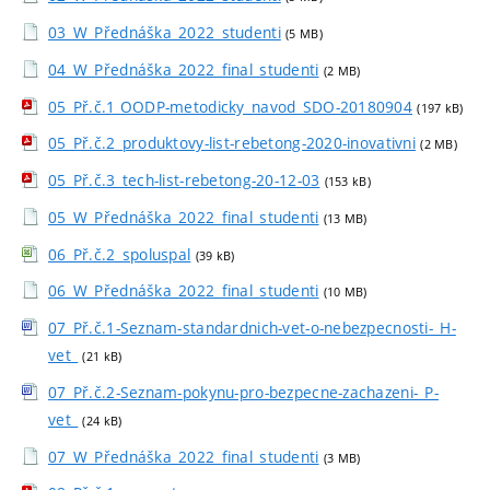
03_W_Přednáška_2022_studenti
(5 MB)
04_W_Přednáška_2022_final_studenti
(2 MB)
05_Př.č.1 OODP-metodicky_navod_SDO-20180904
(197 kB)
05_Př.č.2_produktovy-list-rebetong-2020-inovativni
(2 MB)
05_Př.č.3_tech-list-rebetong-20-12-03
(153 kB)
05_W_Přednáška_2022_final_studenti
(13 MB)
06_Př.č.2_spoluspal
(39 kB)
06_W_Přednáška_2022_final_studenti
(10 MB)
07_Př.č.1-Seznam-standardnich-vet-o-nebezpecnosti-_H-
vet_
(21 kB)
07_Př.č.2-Seznam-pokynu-pro-bezpecne-zachazeni-_P-
vet_
(24 kB)
07_W_Přednáška_2022_final_studenti
(3 MB)