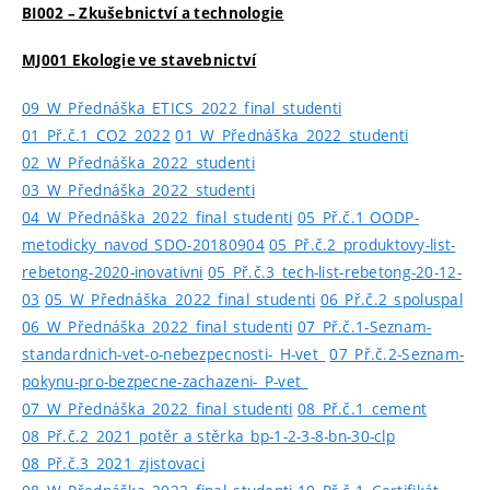
BI002 – Zkušebnictví a technologie
MJ001 Ekologie ve stavebnictví
09_W_Přednáška_ETICS_2022_final_studenti
01_Př.č.1_CO2_2022
01_W_Přednáška_2022_studenti
02_W_Přednáška_2022_studenti
03_W_Přednáška_2022_studenti
04_W_Přednáška_2022_final_studenti
05_Př.č.1 OODP-
metodicky_navod_SDO-20180904
05_Př.č.2_produktovy-list-
rebetong-2020-inovativni
05_Př.č.3_tech-list-rebetong-20-12-
03
05_W_Přednáška_2022_final_studenti
06_Př.č.2_spoluspal
06_W_Přednáška_2022_final_studenti
07_Př.č.1-Seznam-
standardnich-vet-o-nebezpecnosti-_H-vet_
07_Př.č.2-Seznam-
pokynu-pro-bezpecne-zachazeni-_P-vet_
07_W_Přednáška_2022_final_studenti
08_Př.č.1_cement
08_Př.č.2_2021_potěr a stěrka_bp-1-2-3-8-bn-30-clp
08_Př.č.3_2021_zjistovaci