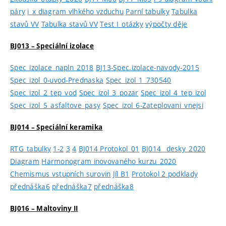
páry
i_x diagram vlhkého vzduchu
Parní tabulky
Tabulka
stavů VV
Tabulka stavů VV
Test I_otázky
výpočty děje
BJ013 – Speciální izolace
Spec_izolace_napln_2018
BJ13-Spec.izolace-navody-2015
Spec_izol_0-uvod-Prednaska
Spec_izol_1_730540
Spec_izol_2_tep_vod
Spec_izol_3_pozar
Spec_izol_4_tep_izol
Spec_izol_5_asfaltove_pasy
Spec_izol_6-Zateplovani_vnejsi
BJ014 – Speciální keramika
RTG_tabulky
1-2
3
4
BJ014 Protokol_01
BJ014_ desky_2020
Diagram
Harmonogram inovovaného kurzu_2020
Chemismus vstupních surovin
Jíl B1
Protokol 2 podklady
přednáška6
přednáška7
přednáška8
BJ016 – Maltoviny II