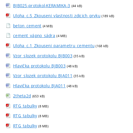
BJB025-protokol-KERAMIKA-3
(44 kB)
Uloha_c.5_Zkouseni_vlastnosti_zdicich_prvku
(189 kB)
beton_cement
(4 MB)
cement_vápno_sádra
(4 MB)
Uloha_c.1_Zkouseni_parametru_cementu
(168 kB)
Vzor_slozek_protokolu_BJB003
(35 kB)
Hlavička protokolu_BJB003
(48 kB)
Vzor_slozek_protokolu_BJA011
(35 kB)
Hlavička protokolu_BJA011
(48 kB)
2theta2d
(653 kB)
RTG_tabulky
(8 MB)
RTG_tabulky
(8 MB)
RTG_tabulky
(8 MB)