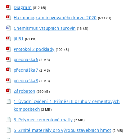
Diagram
(812 kB)
Harmonogram inovovaného kurzu_2020
(693 kB)
Chemismus vstupních surovin
(13 kB)
Jíl B1
(61 kB)
Protokol 2 podklady
(109 kB)
přednáška6
(2 MB)
přednáška7
(2 MB)
přednáška8
(2 MB)
Žárobeton
(290 kB)
1_Úvodní cvičení_1_Příměsi II druhu v cementových
kompozitech
(2 MB)
3_Polymer cementové malty
(2 MB)
5_Zrnité materiály pro výrobu stavebních hmot
(2 MB)