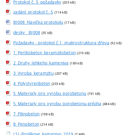
Protokol č. 5_požadavky
(203 kB)
zadání_protokol č. 5
(114 kB)
BJ008_hlavička protokolu
(17 kB)
desky__BJ008
(35 kB)
Požadavky - protokol č.1 -makrostruktura dřeva
(92 kB)
1_Perlitobeton_keramzitobeton
(219 kB)
2_Druhy_lehkeho_kameniva
(189 kB)
3_Vyroba_keramzitu
(207 kB)
4_Polystyrenbeton
(203 kB)
5_Materialy_pro_vyrobu_porobetonu
(191 kB)
5_Materialy_pro_vyrobu_porobetonu-priloha
(484 kB)
7_Pilinobeton
(198 kB)
8_Penobeton
(214 kB)
LSL-Popílkove_kamenivo_2019
(7 MB)