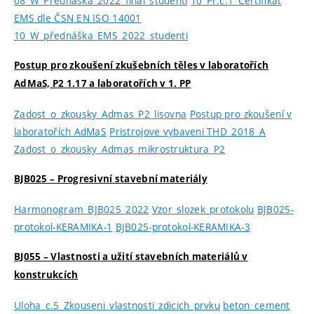
08_W_Přednáška_2022_final_studenti
10_Př.č.1_Certifikát
EMS dle ČSN EN ISO 14001
10_W_přednáška_EMS_2022_studenti
Postup pro zkoušení zkušebních těles v laboratořích
AdMaS, P2 1.17 a laboratořích v 1. PP
Zadost_o_zkousky_Admas_P2_lisovna
Postup pro zkoušení v
laboratořích AdMaS
Pristrojove vybaveni THD_2018_A
Zadost_o_zkousky_Admas_mikrostruktura_P2
BJB025 – Progresivní stavební materiály
Harmonogram_BJB025_2022
Vzor_slozek_protokolu
BJB025-
protokol-KERAMIKA-1
BJB025-protokol-KERAMIKA-3
BJ055 – Vlastnosti a užití stavebních materiálů v
konstrukcích
Uloha_c.5_Zkouseni_vlastnosti_zdicich_prvku
beton_cement