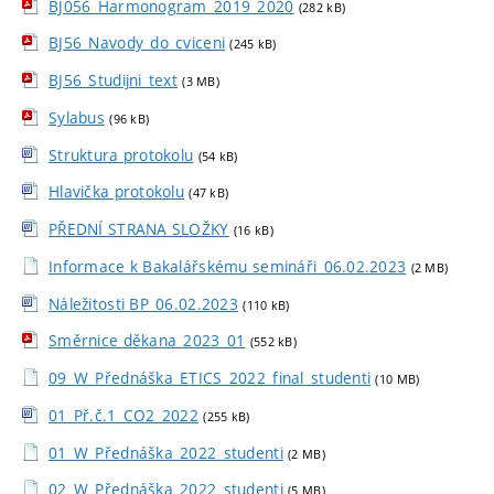
BJ056_Harmonogram_2019_2020
(282 kB)
BJ56_Navody_do_cviceni
(245 kB)
BJ56_Studijni_text
(3 MB)
Sylabus
(96 kB)
Struktura protokolu
(54 kB)
Hlavička protokolu
(47 kB)
PŘEDNÍ STRANA SLOŽKY
(16 kB)
Informace k Bakalářskému semináři_06.02.2023
(2 MB)
Náležitosti BP_06.02.2023
(110 kB)
Směrnice děkana_2023_01
(552 kB)
09_W_Přednáška_ETICS_2022_final_studenti
(10 MB)
01_Př.č.1_CO2_2022
(255 kB)
01_W_Přednáška_2022_studenti
(2 MB)
02_W_Přednáška_2022_studenti
(5 MB)