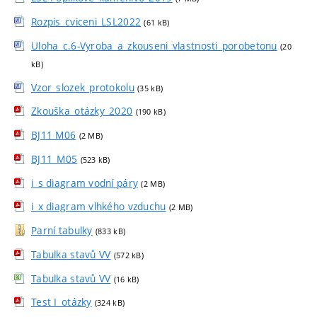
Rozpis_cviceni_LSL2022
(61 kB)
Uloha_c.6-Vyroba_a_zkouseni_vlastnosti_porobetonu
(20
kB)
Vzor_slozek_protokolu
(35 kB)
Zkouška_otázky_2020
(190 kB)
BJ11 M06
(2 MB)
BJ11_M05
(523 kB)
i_s diagram vodní páry
(2 MB)
i_x diagram vlhkého vzduchu
(2 MB)
Parní tabulky
(833 kB)
Tabulka stavů VV
(572 kB)
Tabulka stavů VV
(16 kB)
Test I_otázky
(324 kB)