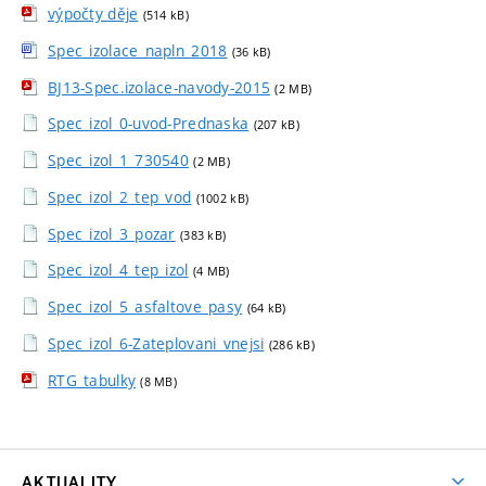
výpočty děje
(514 kB)
Spec_izolace_napln_2018
(36 kB)
BJ13-Spec.izolace-navody-2015
(2 MB)
Spec_izol_0-uvod-Prednaska
(207 kB)
Spec_izol_1_730540
(2 MB)
Spec_izol_2_tep_vod
(1002 kB)
Spec_izol_3_pozar
(383 kB)
Spec_izol_4_tep_izol
(4 MB)
Spec_izol_5_asfaltove_pasy
(64 kB)
Spec_izol_6-Zateplovani_vnejsi
(286 kB)
RTG_tabulky
(8 MB)
AKTUALITY