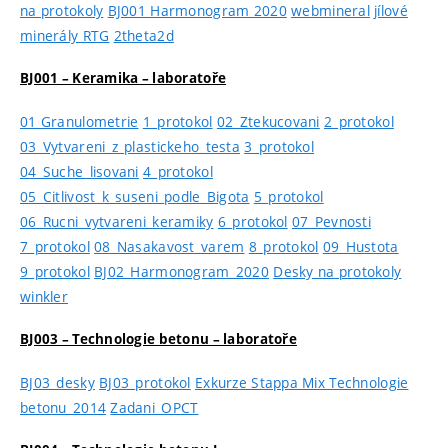
na protokoly
BJ001 Harmonogram 2020
webmineral
jílové
minerály RTG
2theta2d
BJ001 – Keramika – laboratoře
01 Granulometrie
1_protokol
02_Ztekucovani
2_protokol
03_Vytvareni_z_plastickeho_testa
3_protokol
04_Suche_lisovani
4_protokol
05_Citlivost_k_suseni_podle_Bigota
5_protokol
06_Rucni_vytvareni_keramiky
6_protokol
07_Pevnosti
7_protokol
08_Nasakavost_varem
8_protokol
09_Hustota
9_protokol
BJ02_Harmonogram_2020
Desky na protokoly
winkler
BJ003 – Technologie betonu – laboratoře
BJ03_desky
BJ03_protokol
Exkurze Stappa Mix Technologie
betonu_2014
Zadani_OPCT