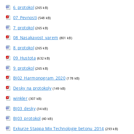
6_protokol
(265 kB)
07_Pevnosti
(548 kB)
7_protokol
(265 kB)
08_Nasakavost_varem
(801 kB)
8_protokol
(265 kB)
09_Hustota
(632 kB)
9_protokol
(265 kB)
BJ02_Harmonogram_2020
(178 kB)
Desky na protokoly
(149 kB)
winkler
(307 kB)
BJ03_desky
(34 kB)
BJ03_protokol
(40 kB)
Exkurze Stappa Mix Technologie betonu_2014
(293 kB)