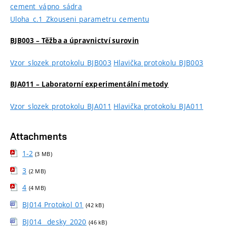
cement_vápno_sádra
Uloha_c.1_Zkouseni_parametru_cementu
BJB003 – Těžba a úpravnictví surovin
Vzor_slozek_protokolu_BJB003
Hlavička protokolu_BJB003
BJA011 – Laboratorní experimentální metody
Vzor_slozek_protokolu_BJA011
Hlavička protokolu_BJA011
Attachments
1-2
(3 MB)
3
(2 MB)
4
(4 MB)
BJ014 Protokol_01
(42 kB)
BJ014_ desky_2020
(46 kB)