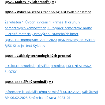
BJ52 – Maltoviny laboratoře (M)
BJ056 – Vybrané statě z technologie stavebních hmot
Žárobeton
1_Úvodní cvičení_1_Příměsi II druhu v
cementových kompozitech
3_Polymer cementové malty
5_Zrnité materiály pro výrobu stavebních hmot
BJ056_Harmonogram_2019_2020
BJ56_Navody_do_cviceni
BJ56_Studijni_text
Sylabus
BJ005 – Základy technologických procesů
Struktura protokolu
Hlavička protokolu
PŘEDNÍ STRANA
SLOŽKY
BJ054 Bakalářský seminář (M)
Informace k Bakalářskému semináři_06.02.2023
Náležitosti
BP_06.02.2023
Směrnice děkana_2023_01