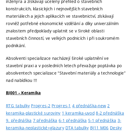
inženýra a získávají ucelený přehled o stavebních
konstrukcích, klasických i nejnovějších stavebních
materiálech a jejich aplikacích ve stavebnictví, získávají
rovněž potřebné ekonomické vzdělání a díky univerzálním
znalostem předpoklady uplatnit se v široké oblasti
stavebních činností, ve velkých podnicích i při soukromém
podnikání.
Absolventi specializace nacházejí široké uplatnění ve
stavební praxi a v posledních letech převažuje poptávka po
absolventech specializace “Stavební materiály a technologie”
nad nabídkou !!!
BJ001 – Keramika
RTG_tabulky
Progres-2
Progres-1
4 přednáška-new
2
keramika-plastické suroviny
1 keramika-uvod
8-2 přednáška
9. přednáška
7 přednáška
6-1 přednáška
5-1 přednáška
3-
keramika-neplastické+glazury
DTA tabulky
BJ11 M06
Desky